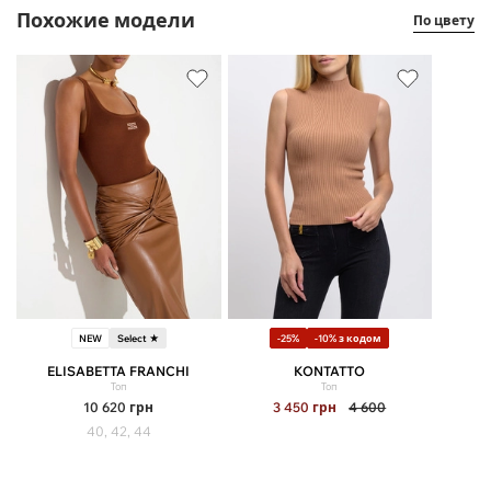
Похожие модели
По цвету
NEW
Select ★
-25%
-10% з кодом
ELISABETTA FRANCHI
KONTATTO
Топ
Топ
10 620
грн
3 450
грн
4 600
40, 42, 44