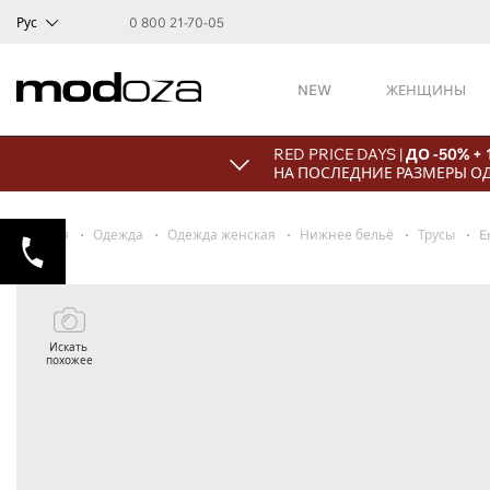
Рус
0 800 21-70-05
NEW
ЖЕНЩИНЫ
RED PRICE DAYS |
ДО -50% +
НА ПОСЛЕДНИЕ РАЗМЕРЫ О
Главная
Одежда
Одежда женская
Нижнее бельё
Трусы
E
Искать
похожее