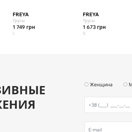
FREYA
FREYA
Трусы
Трусы
1 749
грн
1 673
грн
L
S
Женщина
М
ЗИВНЫЕ
ЖЕНИЯ