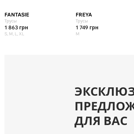
FANTASIE
FREYA
Трусы
Трусы
1 863
грн
1 749
грн
S, M, L, XL
M
ЭКСКЛЮ
ПРЕДЛО
ДЛЯ ВАС