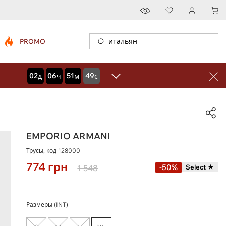
PROMO
02
06
51
48
дней
часов
минут
секунд
EMPORIO ARMANI
Трусы, код
128000
774
грн
-50%
1 548
Select ★
Размеры (INT)