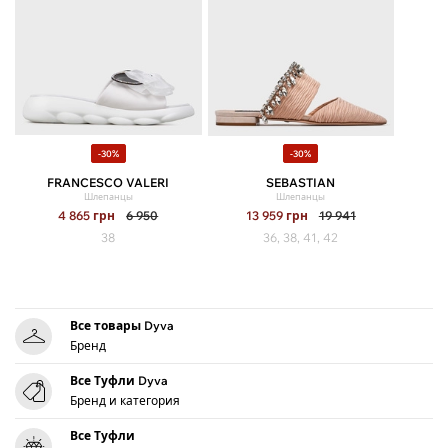
-30%
-30%
FRANCESCO VALERI
SEBASTIAN
Шлепанцы
Шлепанцы
4 865
грн
6 950
13 959
грн
19 941
38
36, 38, 41, 42
Все товары Dyva
Бренд
Все Туфли Dyva
Бренд и категория
Все Туфли