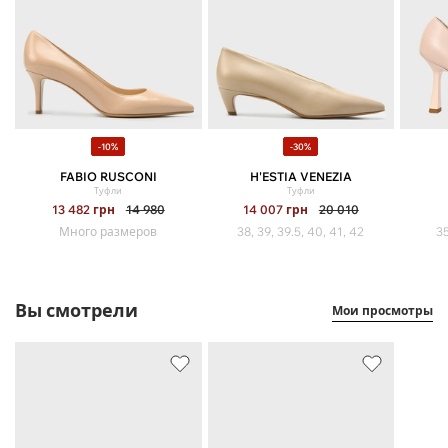
-10%
-30%
FABIO RUSCONI
H'ESTIA VENEZIA
Туфли
Туфли
13 482
грн
14 980
14 007
грн
20 010
Много размеров
38, 39, 39.5, 40, 41, 42
35
Вы смотрели
Мои просмотры