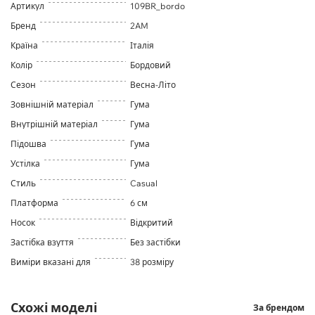
Артикул
109BR_bordo
Бренд
2AM
Країна
Італія
Колір
Бордовий
Сезон
Весна-Літо
Зовнішній матеріал
Гума
Внутрішній матеріал
Гума
Підошва
Гума
Устілка
Гума
Стиль
Casual
Платформа
6 см
Носок
Відкритий
Застібка взуття
Без застібки
Виміри вказані для
38 розміру
Схожі моделі
За брендом