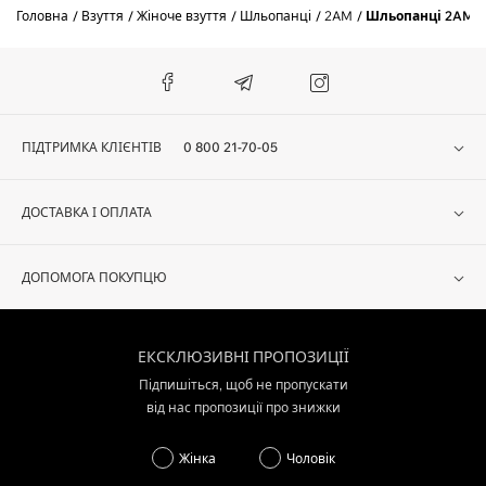
Головна
Взуття
Жіноче взуття
Шльопанці
2AM
Шльопанці 2AM 2
ПІДТРИМКА КЛІЄНТІВ
0 800 21-70-05
ДОСТАВКА І ОПЛАТА
ДОПОМОГА ПОКУПЦЮ
ЕКСКЛЮЗИВНІ ПРОПОЗИЦІЇ
Підпишіться, щоб не пропускати
від нас пропозиції про знижки
Жінка
Чоловік