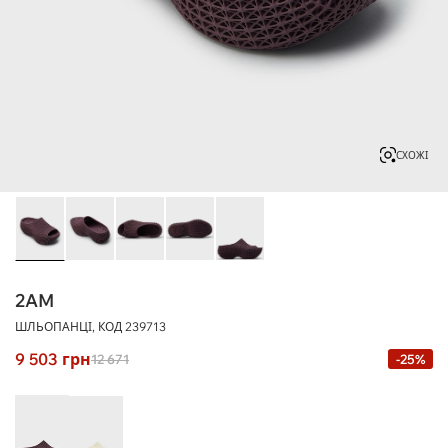
СХОЖІ
2AM
ШЛЬОПАНЦІ, КОД
239713
9 503
грн
12 671
-25%