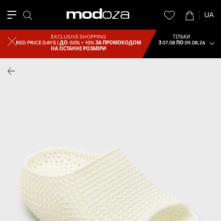
UA
EXCLUSIVE SHOPPING
ТІЛЬКИ
RED PRICE DAYS |
ДО -50% + 10% ЗА ПРОМОКОДОМ
З 07.08 ПО 09.08.26
НА ОСТАННІ РОЗМІРИ