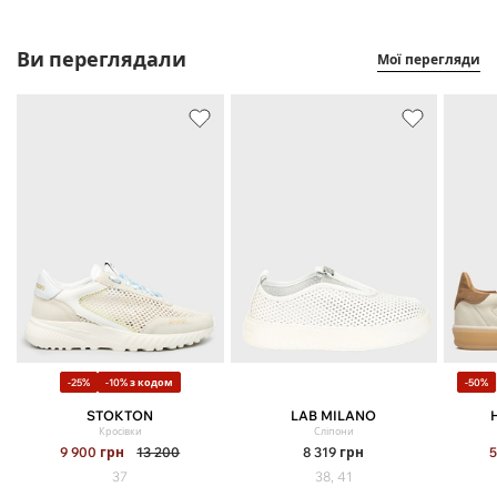
Ви переглядали
Мої перегляди
-25%
-10% з кодом
-50%
STOKTON
LAB MILANO
Кросівки
Сліпони
9 900
грн
13 200
8 319
грн
37
38, 41