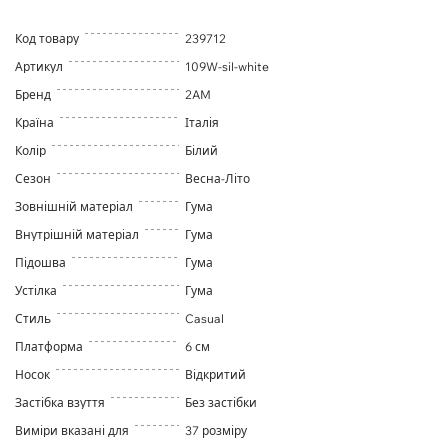
Код товару
239712
Артикул
109W-sil-white
Бренд
2AM
Країна
Італія
Колір
Білий
Сезон
Весна-Літо
Зовнішній матеріал
Гума
Внутрішній матеріал
Гума
Підошва
Гума
Устілка
Гума
Стиль
Casual
Платформа
6 см
Носок
Відкритий
Застібка взуття
Без застібки
Виміри вказані для
37 розміру