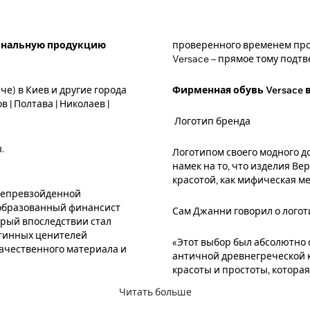
гинальную продукцию
проверенного временем про
Versace – прямое тому подт
че) в Киев и другие города
Фирменная обувь Versace 
 | Полтава | Николаев |
Логотип бренда
.
Логотипом своего модного д
намек на то, что изделия В
красотой, как мифическая ме
 непревзойденной
 образованный финансист
Сам Джанни говорил о логоти
орый впоследствии стал
стинных ценителей
«Этот выбор был абсолютно 
качественного материала и
античной древнегреческой кл
красоты и простоты, которая
Читать больше