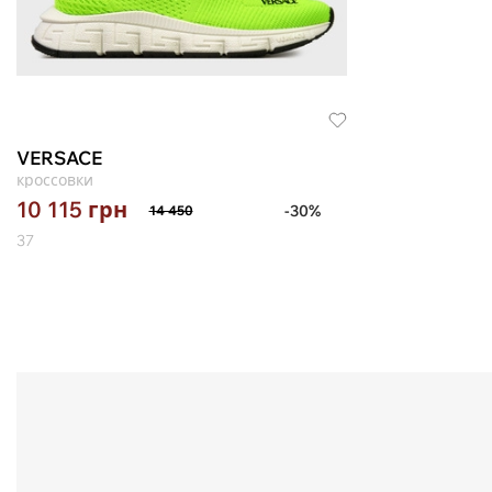
VERSACE
кроссовки
10 115
грн
-30%
14 450
37