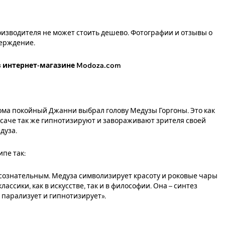
изводителя не может стоить дешево. Фотографии и отзывы о
верждение.
в интернет-магазине Modoza.com
ома покойный Джанни выбрал голову Медузы Горгоны. Это как
ерсаче так же гипнотизируют и завораживают зрителя своей
дуза.
пе так:
сознательным. Медуза символизирует красоту и роковые чары
ассики, как в искусстве, так и в философии. Она – синтез
 парализует и гипнотизирует».