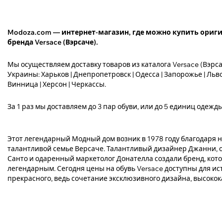
Modoza.com — интернет-магазин, где можно купить ори
бренда Versace (Вэрсаче).
Мы осуществляем доставку товаров из каталога Versace (Вэрса
Украины: Харьков | Днепропетровск | Одесса | Запорожье | Львов
Винница | Херсон | Черкассы.
За 1 раз мы доставляем до 3 пар обуви, или до 5 единиц одежды
Этот легендарный Модный дом возник в 1978 году благодаря
талантливой семье Версаче. Талантливый дизайнер Джанни,
Санто и одаренный маркетолог Донателла создали бренд, кот
легендарным. Сегодня цены на обувь Versace доступны для и
прекрасного, ведь сочетание эксклюзивного дизайна, высоко