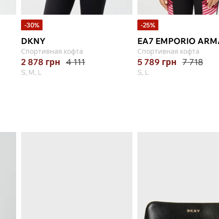
-30%
-25%
DKNY
EA7 EMPORIO ARM
Спортивная кофта
Спортивная кофта
2 878
грн
4 111
5 789
грн
7 718
S, M, L
S, L