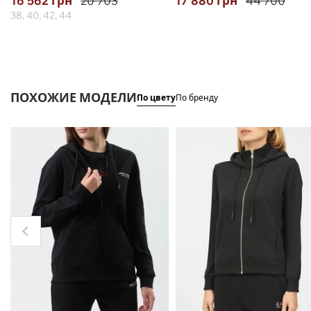
16 562
грн
20 703
17 880
грн
44 700
38, 40, 42, 44
ПОХОЖИЕ МОДЕЛИ
По цвету
По бренду