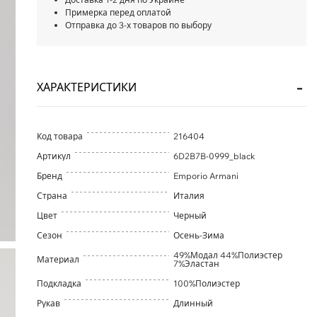
Примерка перед оплатой
Отправка до 3-х товаров по выбору
ХАРАКТЕРИСТИКИ
Код товара
216404
Артикул
6D2B7B-0999_black
Бренд
Emporio Armani
Страна
Италия
Цвет
Черный
Сезон
Осень-Зима
49%Модал 44%Полиэстер
Материал
7%Эластан
Подкладка
100%Полиэстер
Рукав
Длинный