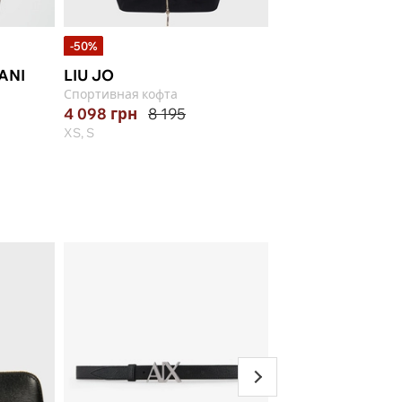
-50%
-15%
ANI
LIU JO
GUESS
Спортивная кофта
Спортивная кофта
4 098
грн
8 195
4 667
грн
5 490
XS, S
XS, S