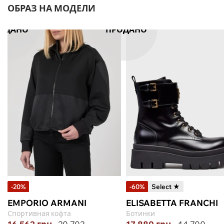
ОБРАЗ НА МОДЕЛИ
ОДАНО
ПРОДАНО
-20%
-60%
Select ★
EMPORIO ARMANI
ELISABETTA FRANCHI
Спортивная кофта
Ботинки