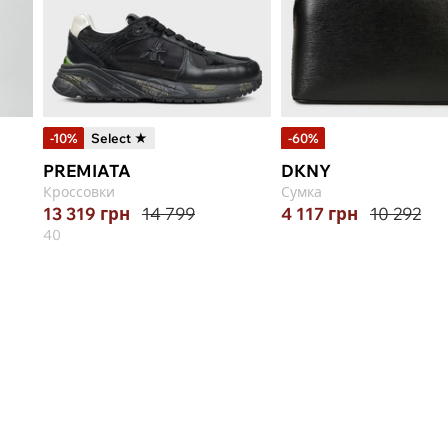
-10%
Select ★
-60%
PREMIATA
DKNY
Кроссовки
Сумка
13 319
грн
14 799
4 117
грн
10 292
40