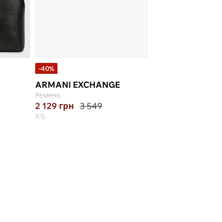
-40%
-10%
ARMANI EXCHANGE
ARMANI EXCHA
Ремень
Кепка
2 129
грн
3 549
3 510
грн
3 900
XS