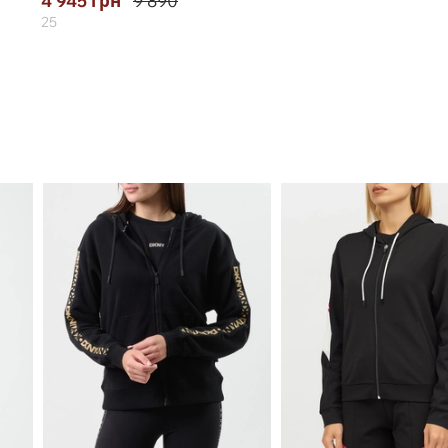
4 945
грн
9 890
25