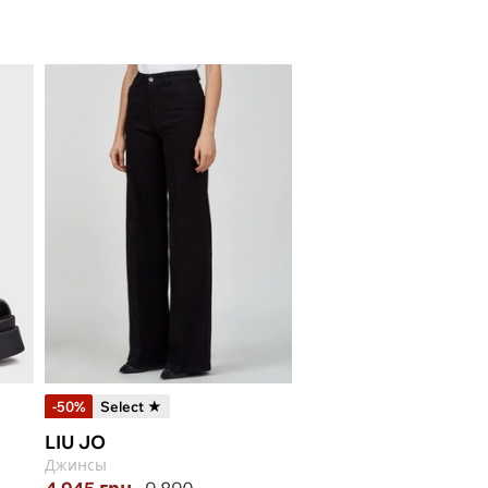
-50%
Select ★
LIU JO
Джинсы