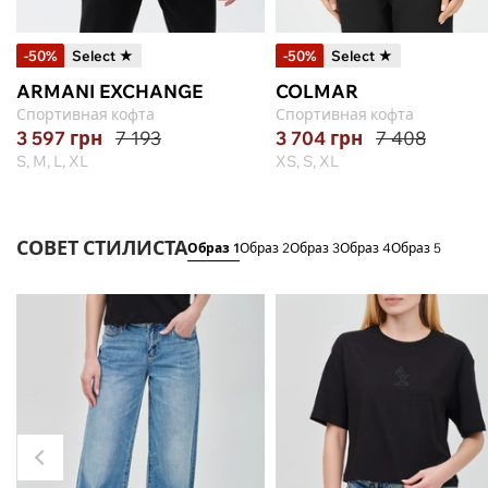
-50%
Select ★
-50%
Select ★
ARMANI EXCHANGE
COLMAR
Спортивная кофта
Спортивная кофта
3 597
грн
7 193
3 704
грн
7 408
S, M, L, XL
XS, S, XL
СОВЕТ СТИЛИСТА
Образ 1
Образ 2
Образ 3
Образ 4
Образ 5