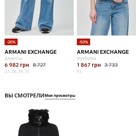
-20%
-50%
ARMANI EXCHANGE
ARMANI EXCHANGE
Джинсы
Футболка
6 982
грн
8 727
1 867
грн
3 733
27, 28, 29, 31
XL
ВЫ СМОТРЕЛИ
Мои просмотры