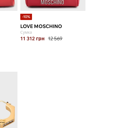
-10%
LOVE MOSCHINO
ROBERTA GAND
Сумка
Сумка
11 312
грн
12 569
15 700
грн