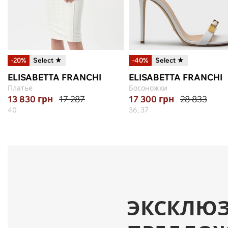
-20%
Select ★
-40%
Select ★
ELISABETTA FRANCHI
ELISABETTA FRANCHI
Платье
Босоножки
13 830
грн
17 287
17 300
грн
28 833
40
36, 37
ЭКСКЛЮ