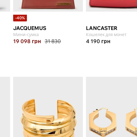
-40%
JACQUEMUS
LANCASTER
Мини-сумка
Кошелек для монет
19 098
грн
31 830
4 190
грн