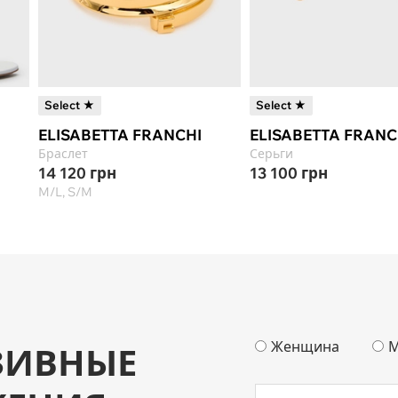
Select ★
Select ★
ELISABETTA FRANCHI
ELISABETTA FRANC
Браслет
Серьги
14 120
грн
13 100
грн
M/L, S/M
Женщина
М
ЗИВНЫЕ