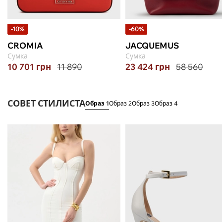
-10%
-60%
CROMIA
JACQUEMUS
Сумка
Сумка
10 701
грн
11 890
23 424
грн
58 560
СОВЕТ СТИЛИСТА
Образ 1
Образ 2
Образ 3
Образ 4