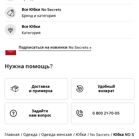
Все Юбки No Secrets
Бренд и категория
Все Юбки
Категория
Подписаться на новинки No Secrets »
Нужна помощь?
Доставка
Удобный
и примерка
возврат
Задайте
0 800 21-70-05
нам вопрос
Главная
Одежда
Одежда женская
Юбки
No Secrets
Юбка NO SEC