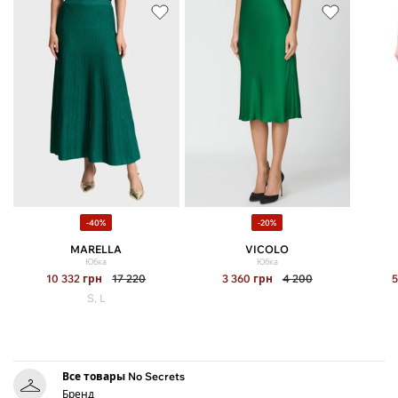
-40%
-20%
MARELLA
VICOLO
Юбка
Юбка
10 332
грн
17 220
3 360
грн
4 200
S, L
Все товары No Secrets
Бренд