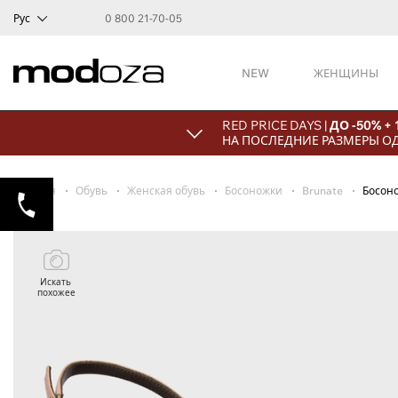
Рус
0 800 21-70-05
NEW
ЖЕНЩИНЫ
RED PRICE DAYS |
ДО -50% +
НА ПОСЛЕДНИЕ РАЗМЕРЫ О
Главная
Обувь
Женская обувь
Босоножки
Brunate
Босон
Искать
похожее