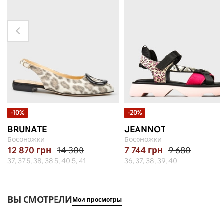
-10%
-20%
BRUNATE
JEANNOT
Босоножки
Босоножки
12 870
грн
14 300
7 744
грн
9 680
37, 37.5, 38, 38.5, 40.5, 41
36, 37, 38, 39, 40
ВЫ СМОТРЕЛИ
Мои просмотры