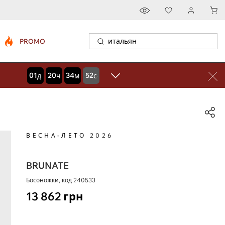
PROMO
01
20
34
51
дней
часов
минут
секунд
ВЕСНА-ЛЕТО 2026
BRUNATE
Босоножки, код
240533
13 862
грн