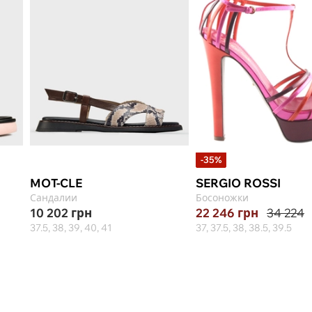
-35%
MOT-CLE
SERGIO ROSSI
Сандалии
Босоножки
10 202
грн
22 246
грн
34 224
37.5, 38, 39, 40, 41
37, 37.5, 38, 38.5, 39.5