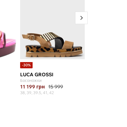
-30%
LUCA GROSSI
LORIBLU
Босоножки
Сандалии
11 199
грн
15 999
16 422
грн
38, 39, 39.5, 41, 42
37, 38, 39, 40