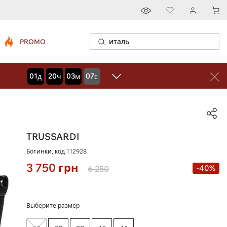
PROMO
01
20
03
06
дней
часов
минут
секунд
TRUSSARDI
Ботинки, код
112928
3 750
грн
-40%
6 250
Выберите размер