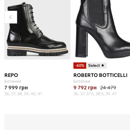
-60%
Select ★
REPO
ROBERTO BOTTICELLI
Ботинки
Ботинки
7 999
грн
9 792
грн
24 479
36, 37, 38, 39, 40, 41
36, 37, 37.5, 38.5, 39, 41