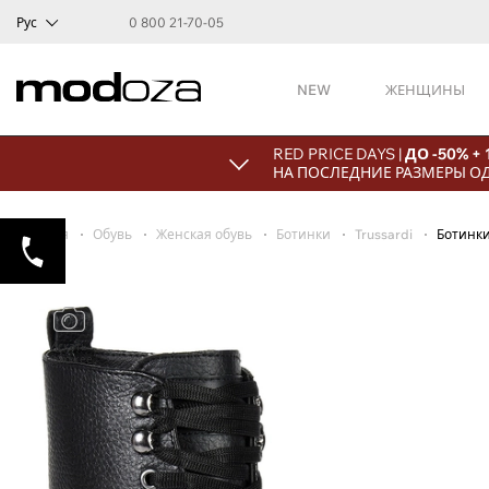
Рус
0 800 21-70-05
NEW
ЖЕНЩИНЫ
RED PRICE DAYS |
ДО -50% +
НА ПОСЛЕДНИЕ РАЗМЕРЫ О
Главная
Обувь
Женская обувь
Ботинки
Trussardi
Ботинк
Искать
похожее