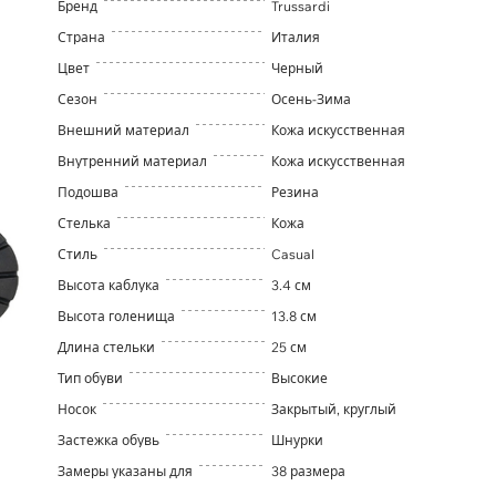
Бренд
Trussardi
Страна
Италия
Цвет
Черный
Сезон
Осень-Зима
Внешний материал
Кожа искусственная
Внутренний материал
Кожа искусственная
Подошва
Резина
Стелька
Кожа
Стиль
Casual
Высота каблука
3.4 см
Высота голенища
13.8 см
Длина стельки
25 см
Тип обуви
Высокие
Носок
Закрытый, круглый
Застежка обувь
Шнурки
Замеры указаны для
38 размера