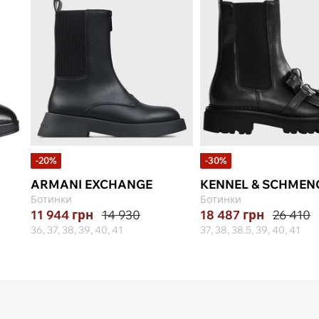
-20%
-30%
ARMANI EXCHANGE
KENNEL & SCHMEN
Ботинки
Ботинки
11 944
грн
14 930
18 487
грн
26 410
36, 37, 38, 39, 40, 41
37, 38, 38.5, 39, 40, 41