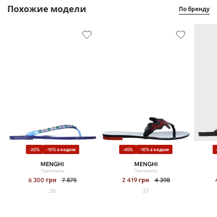
Похожие модели
По бренду
-20%
-10% з кодом
-45%
-10% з кодом
MENGHI
MENGHI
Пантолеты
Пантолеты
6 300
грн
7 875
2 419
грн
4 398
36
37