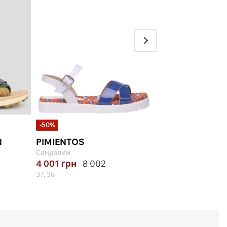
-50%
-60%
Select ★
N
PIMIENTOS
LORIBLU
Сандалии
Сандалии
4 001
грн
8 002
4 946
грн
12 36
37, 38
36, 38