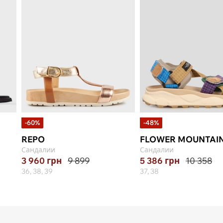
-60%
-48%
REPO
FLOWER MOUNTAI
Сандалии
Сандалии
3 960
грн
9 899
5 386
грн
10 358
36, 38, 39
37, 38