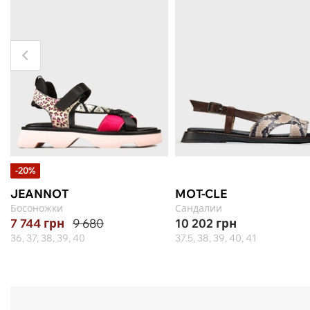
-20%
JEANNOT
MOT-CLE
Босоножки
Сандалии
7 744
грн
9 680
10 202
грн
36, 37, 38, 39, 40
37.5, 38, 39, 40, 41