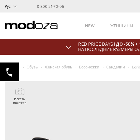
Рус
0 800 21-70-05
NEW
ЖЕНЩИНЫ
RED PRICE DAYS |
ДО -50% +
НА ПОСЛЕДНИЕ РАЗМЕРЫ О
Главная
Обувь
Женская обувь
Босоножки
Сандалии
Lori
Искать
похожее