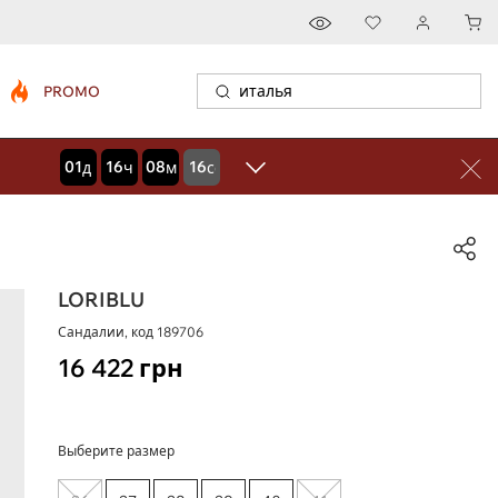
PROMO
01
16
08
15
дней
часов
минут
секунд
LORIBLU
Сандалии, код
189706
16 422
грн
Выберите размер