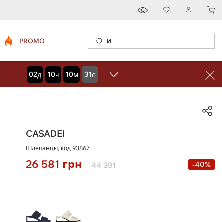
PROMO
02
10
10
30
дней
часов
минут
секунд
CASADEI
Шлепанцы, код
93867
26 581
грн
-40%
44 301