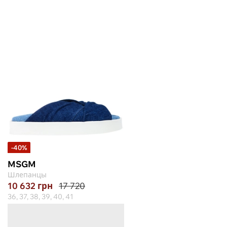
-40%
MSGM
Шлепанцы
10 632
грн
17 720
36, 37, 38, 39, 40, 41