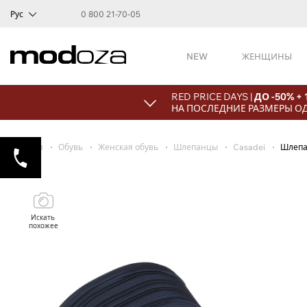
Рус
0 800 21-70-05
NEW
ЖЕНЩИНЫ
RED PRICE DAYS |
ДО -50% +
НА ПОСЛЕДНИЕ РАЗМЕРЫ О
Главная
Обувь
Женская обувь
Шлепанцы
Casadei
Шлепа
Искать
похожее