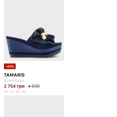
-40%
TAMARIS
Шлепанцы
2 754
грн
4 590
36, 37, 38, 40