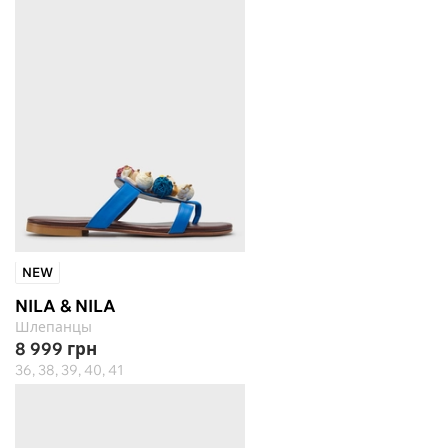
NEW
NILA & NILA
Шлепанцы
8 999
грн
36, 38, 39, 40, 41