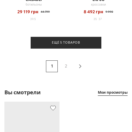
ботильоны
кроссовки
29 119
грн
8 492
грн
44 799
9 990
39.5
35
37
ЕЩЁ 5 ТОВАРОВ
1
2
Вы смотрели
Мои просмотры