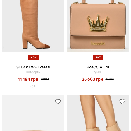
-60%
-30%
STUART WEITZMAN
BRACCIALINI
ботфорты
сумка
11 184
грн
25 603
грн
27 961
36 575
40.5