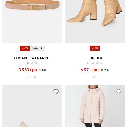
-60%
Select ★
-65%
ELISABETTA FRANCHI
LORIBLU
ремень
ботильоны
3 930
грн
6 971
грн
9 825
19 918
(IT)
42
37