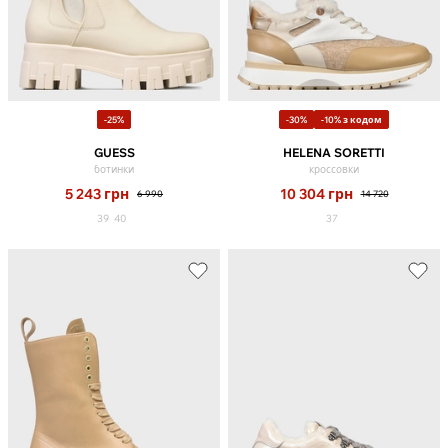
-25%
-30%
-10% з кодом
GUESS
HELENA SORETTI
ботинки
кроссовки
5 243
грн
10 304
грн
6 990
14 720
39
40
37