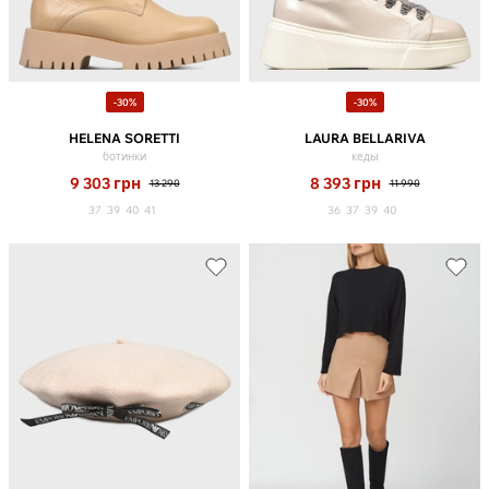
-30%
-30%
HELENA SORETTI
LAURA BELLARIVA
ботинки
кеды
9 303
грн
8 393
грн
13 290
11 990
37
39
40
41
36
37
39
40