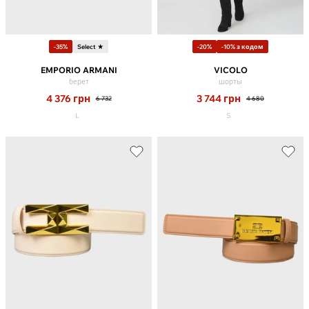
-35%
Select ★
-20%
-10% з кодом
EMPORIO ARMANI
VICOLO
берет
шорты
4 376
грн
3 744
грн
6 732
4 680
L
S