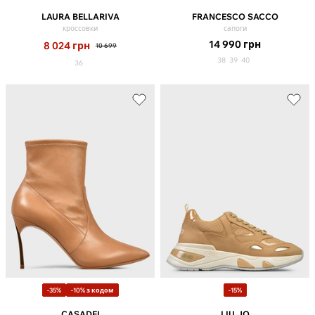
LAURA BELLARIVA
FRANCESCO SACCO
кроссовки
сапоги
14 990
грн
8 024
грн
10 699
38
39
40
36
-35%
-10% з кодом
-15%
CASADEI
LIU JO