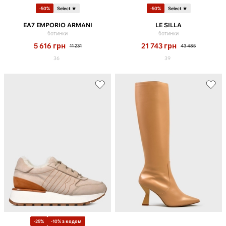
-50%
Select ★
-50%
Select ★
EA7 EMPORIO ARMANI
LE SILLA
ботинки
ботинки
5 616
грн
21 743
грн
11 231
43 485
36
39
-25%
-10% з кодом