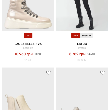
-20%
-40%
Select ★
LAURA BELLARIVA
LIU JO
ботинки
куртка
10 960
грн
8 789
грн
13 700
14 648
37
40
XS
S
M