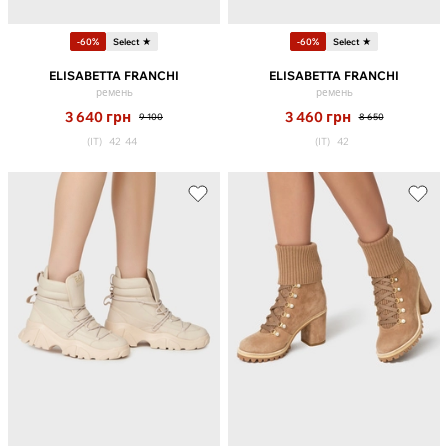
-60%
Select ★
-60%
Select ★
ELISABETTA FRANCHI
ELISABETTA FRANCHI
ремень
ремень
3 640
грн
3 460
грн
9 100
8 650
(IT)
42
44
(IT)
42