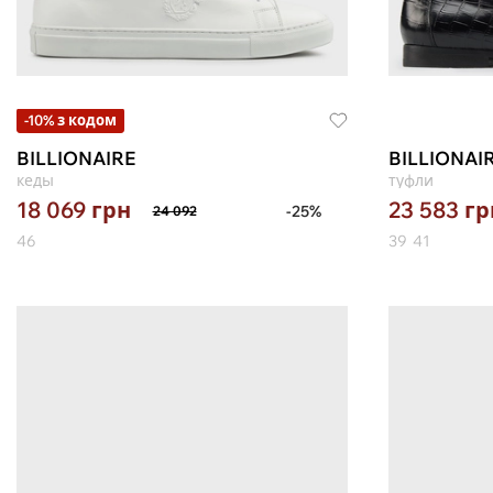
-10% з кодом
BILLIONAIRE
BILLIONAI
кеды
туфли
18 069
грн
23 583
гр
-25%
24 092
46
39
41