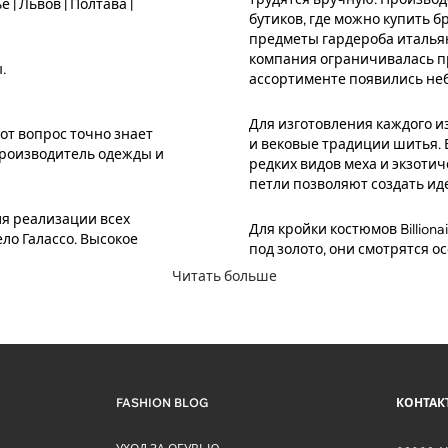
 | Львов | Полтава |
бутиков, где можно купить бр
предметы гардероба итальян
компания ограничивалась пр
.
ассортименте появились не
Для изготовления каждого 
тот вопрос точно знает
и вековые традиции шитья.
производитель одежды и
редких видов меха и экзоти
петли позволяют создать и
ля реализации всех
Для кройки костюмов Billion
ло Галассо. Высокое
под золото, они смотрятся 
Читать больше
FASHION BLOG
КОНТАК