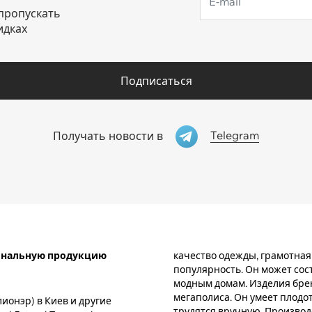
пропускать
идках
Подписаться
Telegram
Получать новости в
гинальную продукцию
качество одежды, грамотна
популярность. Он может со
модным домам. Изделия бре
мегаполиса. Он умеет плодо
лионэр) в Киев и другие
трудятся вручную. Производ