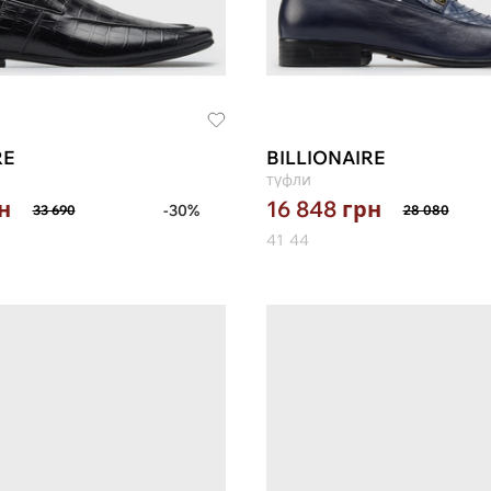
RE
BILLIONAIRE
туфли
н
16 848
грн
-30%
33 690
28 080
41
44