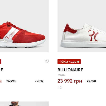
-10% з кодом
RE
BILLIONAIRE
кеды
н
23 992
грн
-20%
26 990
29 990
42