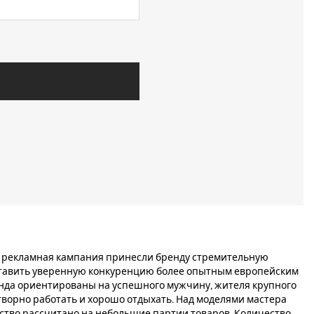
я рекламная кампания принесли бренду стремительную
ставить уверенную конкуренцию более опытным европейским
нда ориентированы на успешного мужчину, жителя крупного
творно работать и хорошо отдыхать. Над моделями мастера
ство рассчитано на небольшие партии товаров. Количество