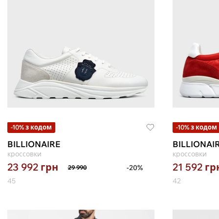
-10% з кодом
-10% з кодом
BILLIONAIRE
BILLIONAI
кроссовки
кроссовки
23 992
грн
21 592
гр
-20%
29 990
45
42