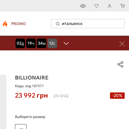
PROMO
02
19
34
12
дней
часов
минут
секунд
BILLIONAIRE
Кеды, код
187977
23 992
грн
-20%
29 990
Выберите размер