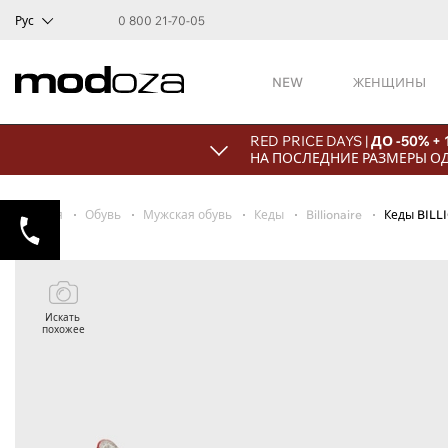
Рус
0 800 21-70-05
NEW
ЖЕНЩИНЫ
RED PRICE DAYS |
ДО -50% +
НА ПОСЛЕДНИЕ РАЗМЕРЫ О
Главная
Обувь
Мужская обувь
Кеды
Billionaire
Кеды BILL
Искать
похожее