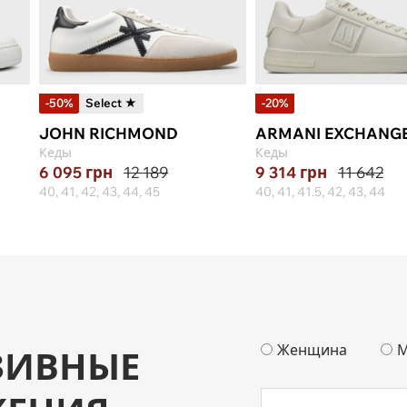
-50%
Select ★
-20%
JOHN RICHMOND
ARMANI EXCHANG
Кеды
Кеды
6 095
грн
12 189
9 314
грн
11 642
40, 41, 42, 43, 44, 45
40, 41, 41.5, 42, 43, 44
Женщина
М
ЗИВНЫЕ