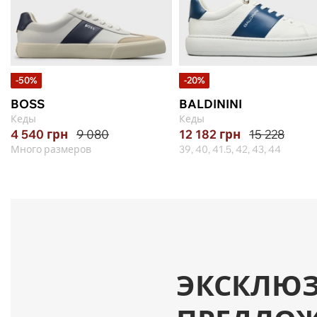
-50%
-20%
BOSS
BALDININI
Кеды
Кеды
4 540
грн
9 080
12 182
грн
15 228
Много размеров
39, 40, 41.5, 42, 43, 44
ЭКСКЛЮ