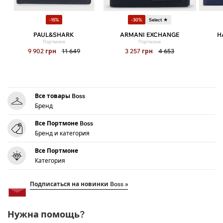
-15%
-30%
Select ★
PAUL&SHARK
ARMANI EXCHANGE
H
Портмоне
Портмоне
9 902
грн
11 649
3 257
грн
4 653
Все товары Boss
Бренд
Все Портмоне Boss
Бренд и категория
Все Портмоне
Категория
Подписаться на новинки Boss »
Нужна помощь?