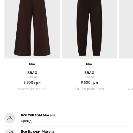
NEW
NEW
BRAX
BRAX
Брюки
Брюки
8 900
грн
9 500
грн
Много размеров
Много размеров
40
Все товары Marella
Бренд
Все Брюки Marella