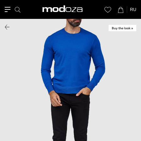
RU
Buy the look »