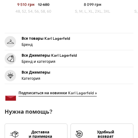
9 510
грн
12 680
8 099
грн
48, 52, 54, 56, 58, 60
S, M, L, XL, 2XL, 3XL
S,
Все товары Karl Lagerfeld
Бренд
Все Джемперы Karl Lagerfeld
Бренд и категория
Все Джемперы
Категория
Подписаться на новинки Karl Lagerfeld »
Нужна помощь?
Доставка
Удобный
и примерка
возврат