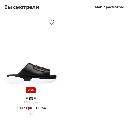
Вы смотрели
Мои просмотры
-35%
MSGM
Шлепанцы
7 907
грн
12 164
37