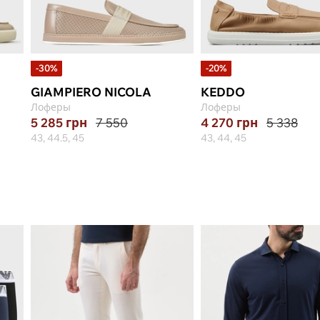
-30%
-20%
GIAMPIERO NICOLA
KEDDO
Лоферы
Лоферы
5 285
грн
7 550
4 270
грн
5 338
43, 44.5, 45
43, 44, 45