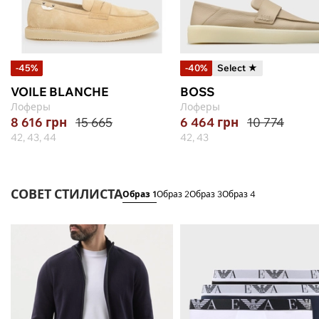
-45%
-40%
Select ★
VOILE BLANCHE
BOSS
Лоферы
Лоферы
8 616
грн
15 665
6 464
грн
10 774
42, 43, 44
42, 43
СОВЕТ СТИЛИСТА
Образ 1
Образ 2
Образ 3
Образ 4