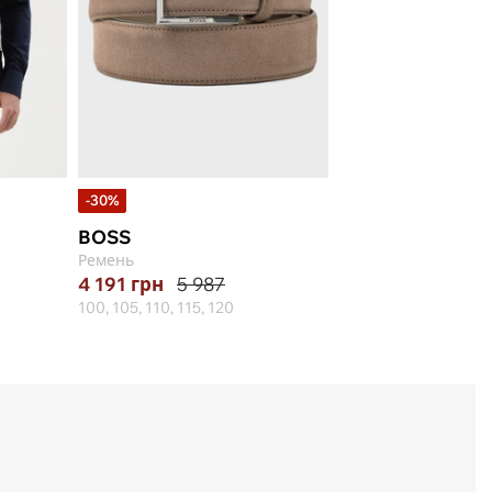
-30%
BOSS
Ремень
4 191
грн
5 987
100, 105, 110, 115, 120