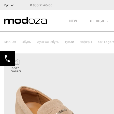
Рус
0 800 21-70-05
NEW
ЖЕНЩИНЫ
Главная
Обувь
Мужская обувь
Туфли
Лоферы
Karl Lagerf
Искать
похожее