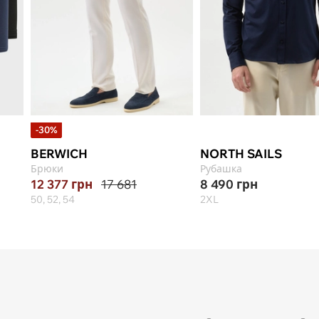
-30%
BERWICH
NORTH SAILS
Брюки
Рубашка
12 377
грн
17 681
8 490
грн
50, 52, 54
2XL