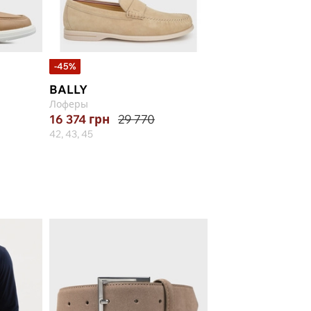
-45%
BALLY
MARIO BRUNI
Лоферы
Лоферы
16 374
грн
29 770
10 250
грн
42, 43, 45
42.5, 43