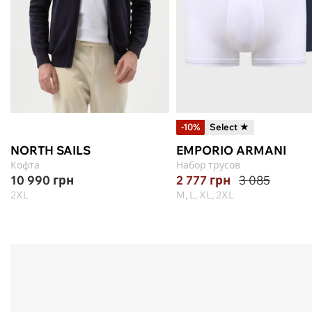
-10%
Select ★
NORTH SAILS
EMPORIO ARMANI
Кофта
Набор трусов
10 990
грн
2 777
грн
3 085
2XL
M, L, XL, 2XL