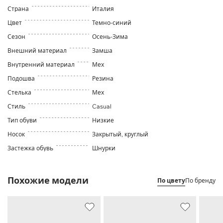
Страна
Италия
Цвет
Темно-синий
Сезон
Осень-Зима
Внешний материал
Замша
Внутренний материал
Мех
Подошва
Резина
Стелька
Мех
Стиль
Casual
Тип обуви
Низкие
Носок
Закрытый, круглый
Застежка обувь
Шнурки
Похожие модели
По цвету
По бренду