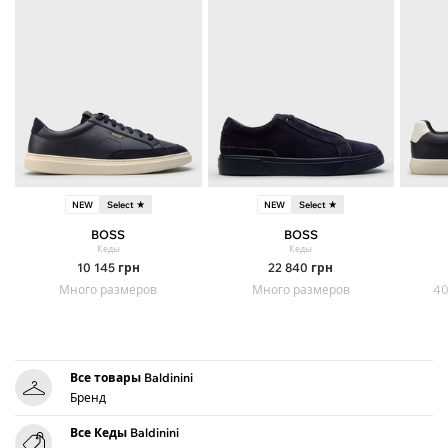
NEW
Select ★
NEW
Select ★
BOSS
BOSS
Кеды
Кеды
10 145
грн
22 840
грн
Много размеров
Много размеров
40
Все товары Baldinini
Бренд
Все Кеды Baldinini