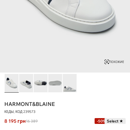
ПОХОЖИЕ
HARMONT&BLAINE
КЕДЫ, КОД
239573
8 195
грн
16 389
-50%
Select ★