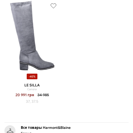
-40%
LE SILLA
Сапоги
20 991
грн
34 985
37, 37.5
Все товары Harmont&Blaine