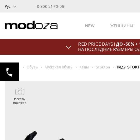
Рус
0 800 21-70-05
NEW
ЖЕНЩИНЫ
RED PRICE DAYS |
ДО -50% +
НА ПОСЛЕДНИЕ РАЗМЕРЫ О
Главная
Обувь
Мужская обувь
Кеды
Stokton
Кеды STOKT
Искать
похожее