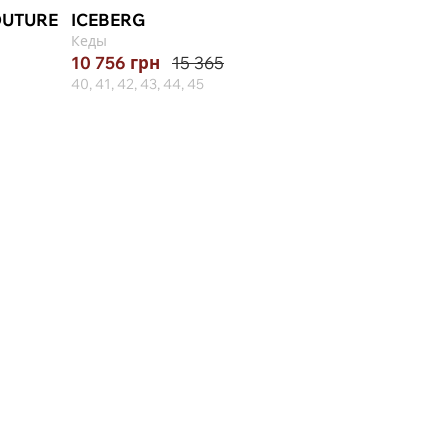
OUTURE
ICEBERG
JOHN RICHMO
Кеды
Кеды
10 756
грн
15 365
8 937
грн
13 74
40, 41, 42, 43, 44, 45
40, 41, 42, 44, 45