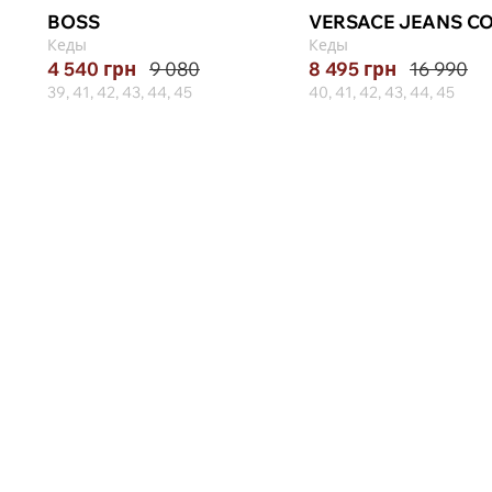
BOSS
VERSACE JEANS C
Кеды
Кеды
4 540
грн
9 080
8 495
грн
16 990
39, 41, 42, 43, 44, 45
40, 41, 42, 43, 44, 45