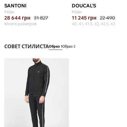
SANTONI
DOUCAL'S
Кеды
Кеды
28 644
грн
31 827
11 245
грн
22 490
Много размеров
40, 41, 41.5, 42, 42.5, 43
СОВЕТ СТИЛИСТА
Образ 1
Образ 2