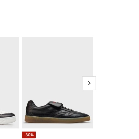
-30%
-35%