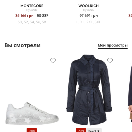
MONTECORE
WOOLRICH
Пуховик
Пуховик
35 166
грн
50 237
97 691
грн
3
50, 52, 54, 56, 58
L, XL, 2XL, 3XL
Вы смотрели
Мои просмотры
-50%
-60%
Select ★