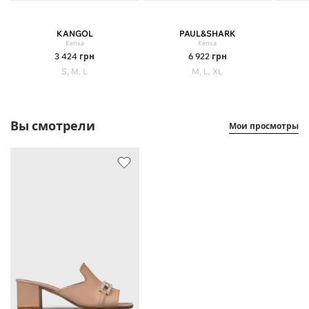
KANGOL
PAUL&SHARK
Кепка
Кепка
3 424
грн
6 922
грн
S, M, L
M, L, XL
Вы смотрели
Мои просмотры