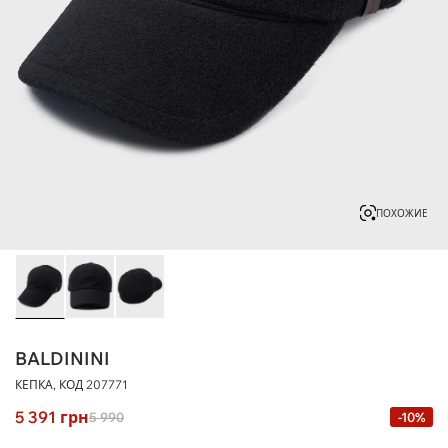
ПОХОЖИЕ
BALDININI
КЕПКА, КОД
207771
5 391
грн
5 990
-10%