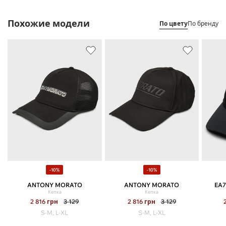
Похожие модели
По цвету
По бренду
-10%
-10%
ANTONY MORATO
ANTONY MORATO
EA7
Кепка
Кепка
2 816
грн
3 129
2 816
грн
3 129
S-M, L-XL
S-M, L-XL