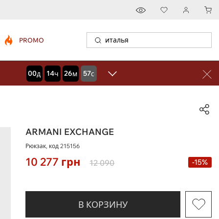
PROMO
00
14
26
56
дней
часов
минут
секунд
ARMANI EXCHANGE
Рюкзак, код
215156
10 277
грн
-15%
12 090
В КОРЗИНУ