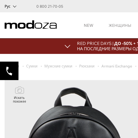
Рус
0 800 21-70-05
NEW
ЖЕНЩИНЫ
RED PRICE DAYS |
ДО -50% +
НА ПОСЛЕДНИЕ РАЗМЕРЫ О
Главная
Сумки
Мужские сумки
Рюкзаки
Armani Exchange
Искать
похожее