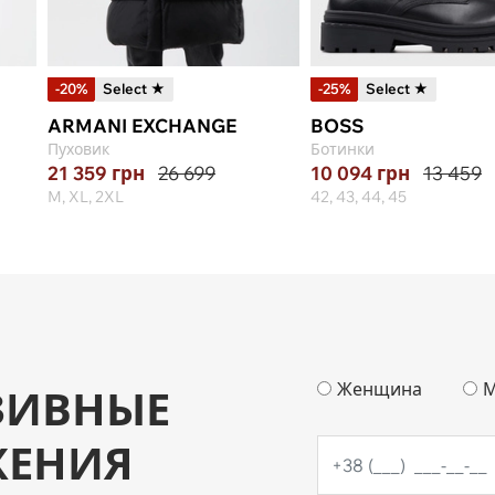
-20%
Select ★
-25%
Select ★
ARMANI EXCHANGE
BOSS
Пуховик
Ботинки
21 359
грн
26 699
10 094
грн
13 459
M, XL, 2XL
42, 43, 44, 45
Женщина
М
ЗИВНЫЕ
ЖЕНИЯ