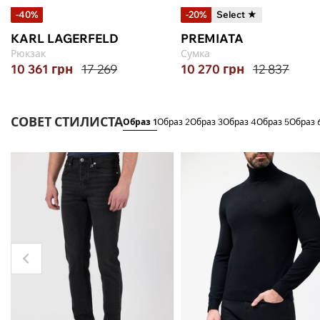
-40%
-20%
Select ★
KARL LAGERFELD
PREMIATA
Рюкзак
Сумка
10 361
грн
17 269
10 270
грн
12 837
СОВЕТ СТИЛИСТА
Образ 1
Образ 2
Образ 3
Образ 4
Образ 5
Образ 