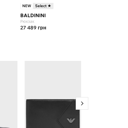
NEW
Select ★
-15%
BALDININI
HUGO
Рюкзак
Рюкзак
27 489
грн
16 040
грн
18 8