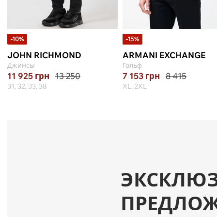
-10%
-15%
JOHN RICHMOND
ARMANI EXCHANGE
Джинсы
Гольф
11 925
грн
13 250
7 153
грн
8 415
31, 32, 33, 38
XL, 2XL
ЭКСКЛЮ
ПРЕДЛО