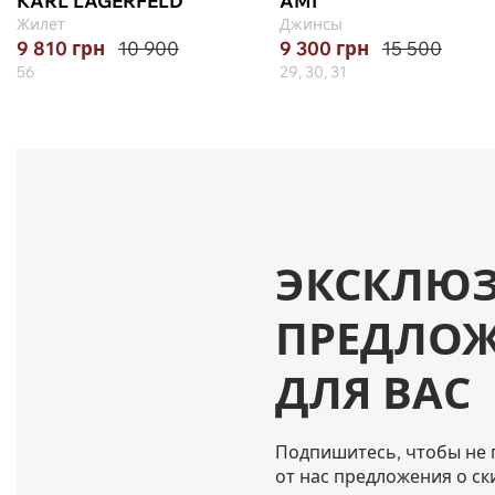
KARL LAGERFELD
AMI
Жилет
Джинсы
9 810
грн
10 900
9 300
грн
15 500
56
29, 30, 31
ЭКСКЛЮ
ПРЕДЛО
ДЛЯ ВАС
Подпишитесь, чтобы не 
от нас предложения о ск