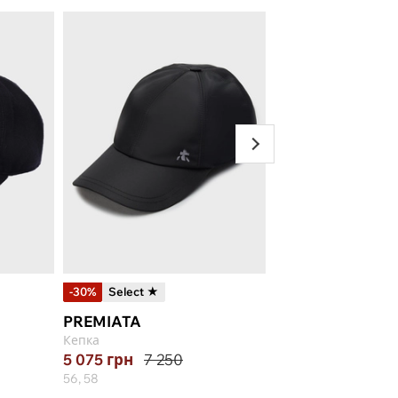
-30%
Select ★
-15%
PREMIATA
PAUL&SHARK
Кепка
Кепка
5 075
грн
7 250
15 347
грн
18 0
56, 58
M, L