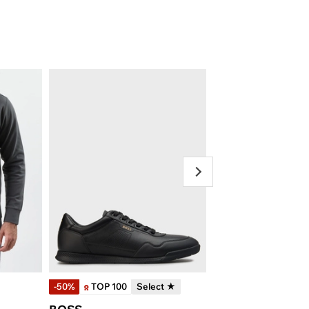
-50%
TOP 100
Select ★
-50%