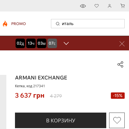
PROMO
02
13
03
06
дней
часов
минут
секунд
ARMANI EXCHANGE
Кепка, код
217341
3 637
грн
-15%
4 279
В КОРЗИНУ