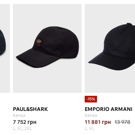
-15%
PAUL&SHARK
EMPORIO ARMANI
Кепка
Кепка
7 752
грн
11 881
грн
13 978
L, XL, 2XL
L, XL