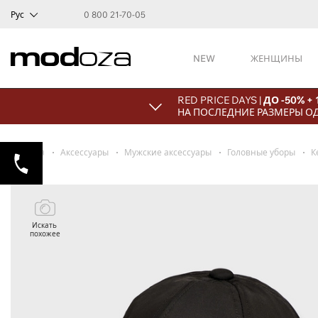
Рус
0 800 21-70-05
NEW
ЖЕНЩИНЫ
RED PRICE DAYS |
ДО -50% +
НА ПОСЛЕДНИЕ РАЗМЕРЫ О
Главная
Аксессуары
Мужские аксессуары
Головные уборы
К
Искать
похожее