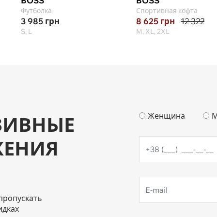
BOSS
BOSS
Футболка
Спортивная кофта
3 985
грн
8 625
грн
12 322
S, L
M, XL, 2XL
Женщина
М
ЗИВНЫЕ
ЖЕНИЯ
пропускать
идках