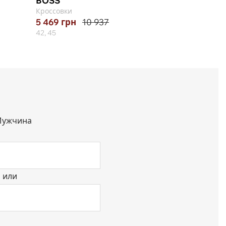
BOSS
EMPORIO ARMA
Кроссовки
Сумка
5 469
грн
10 937
7 172
грн
14 34
42, 45
ужчина
или