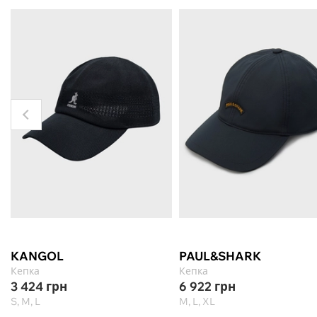
KANGOL
PAUL&SHARK
Кепка
Кепка
3 424
грн
6 922
грн
S, M, L
M, L, XL