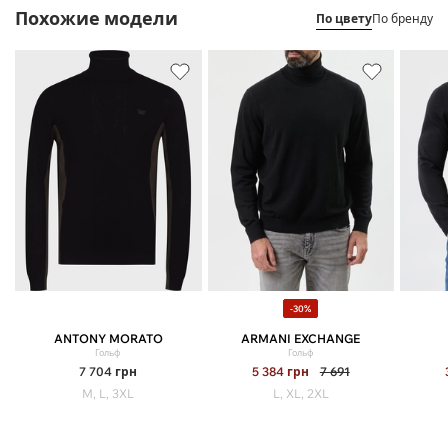
Похожие модели
По цвету
По бренду
-30%
ANTONY MORATO
ARMANI EXCHANGE
Гольф
Гольф
7 704
грн
5 384
грн
7 691
M, L, 3XL
L, XL, 2XL