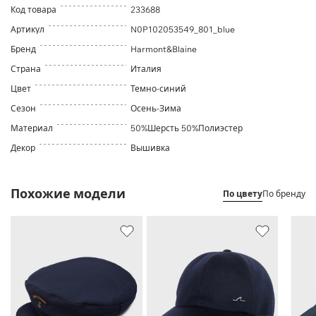
Код товара
233688
Артикул
N0P102053549_801_blue
Бренд
Harmont&Blaine
Страна
Италия
Цвет
Темно-синий
Сезон
Осень-Зима
Материал
50%Шерсть 50%Полиэстер
Декор
Вышивка
Похожие модели
По цвету
По бренду