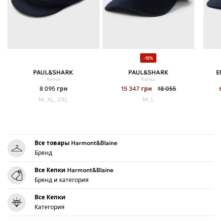
-15%
PAUL&SHARK
PAUL&SHARK
E
Кепка
Кепка
8 095
грн
15 347
грн
18 055
M, XL, 2XL
M, L
Все товары Harmont&Blaine
Бренд
Все Кепки Harmont&Blaine
Бренд и категория
Все Кепки
Категория