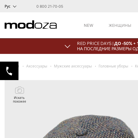
Рус
0 800 21-70-05
NEW
ЖЕНЩИНЫ
RED PRICE DAYS |
ДО -50% +
НА ПОСЛЕДНИЕ РАЗМЕРЫ О
Главная
Аксессуары
Мужские аксессуары
Головные уборы
К
Искать
похожее