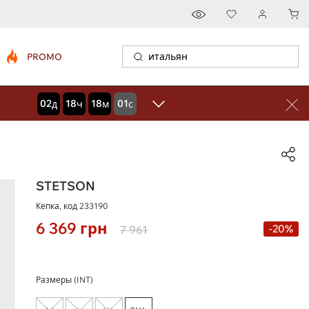
PROMO
02
18
18
00
дней
часов
минут
секунд
STETSON
Кепка, код
233190
6 369
грн
-20%
7 961
Размеры (INT)