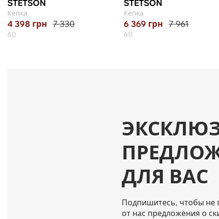
STETSON
STETSON
Кепка
Кепка
4 398
грн
7 330
6 369
грн
7 961
60
60
ЭКСКЛЮ
ПРЕДЛО
ДЛЯ ВАС
Подпишитесь, чтобы не 
от нас предложения о ск