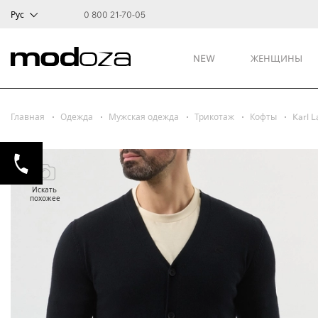
Рус
0 800 21-70-05
NEW
ЖЕНЩИНЫ
Главная
Одежда
Мужская одежда
Трикотаж
Кофты
Karl L
Искать
похожее