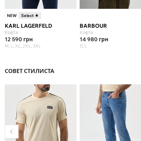
NEW
Select ★
KARL LAGERFELD
BARBOUR
Кофта
Кофта
12 590
грн
14 980
грн
M, L, XL, 2XL, 3XL
S, L
СОВЕТ СТИЛИСТА