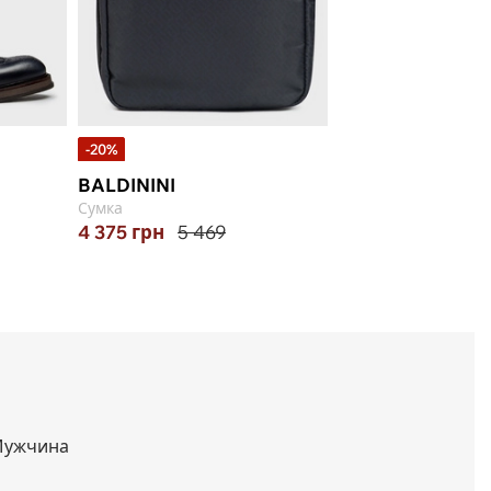
-20%
-20%
BALDININI
PAUL&SHARK
Сумка
Ремень
4 375
грн
5 469
7 496
грн
9 370
110, 115, 120
ужчина