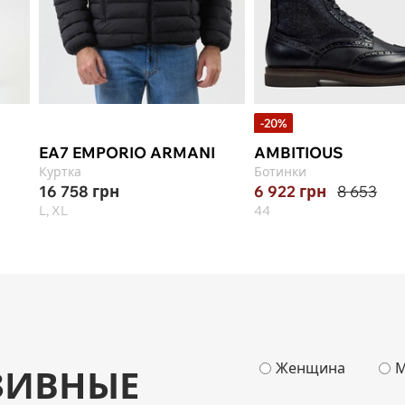
-20%
EA7 EMPORIO ARMANI
AMBITIOUS
Куртка
Ботинки
16 758
грн
6 922
грн
8 653
L, XL
44
Женщина
М
ЗИВНЫЕ