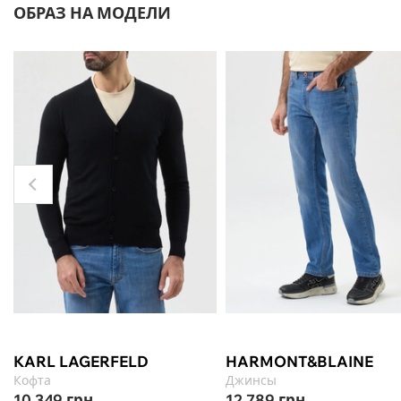
ОБРАЗ НА МОДЕЛИ
KARL LAGERFELD
HARMONT&BLAINE
Кофта
Джинсы
10 349
грн
12 789
грн