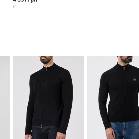
M
44, 45