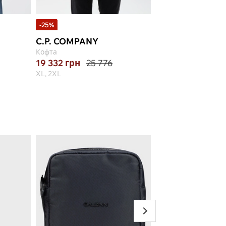
-25%
-50%
C.P. COMPANY
DRYKORN
Кофта
Кофта
19 332
грн
25 776
4 855
грн
9 710
XL, 2XL
M, L