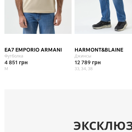
EA7 EMPORIO ARMANI
HARMONT&BLAINE
Футболка
Джинсы
4 851
грн
12 789
грн
M
33, 34, 38
ЭКСКЛЮ