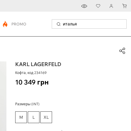
PROMO
KARL LAGERFELD
Кофта, код
234169
10 349
грн
Размеры (INT)
M
L
XL