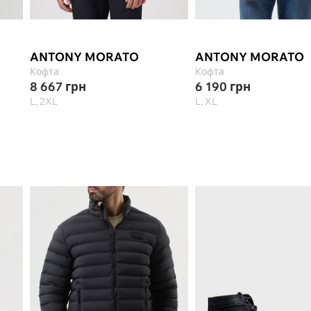
ANTONY MORATO
ANTONY MORATO
Кофта
Кофта
8 667
грн
6 190
грн
L, 2XL
L, XL