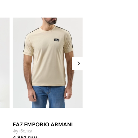
-50%
Select ★
EA7 EMPORIO ARMANI
HENDERSON BARA
Футболка
Ботинки
4 851
грн
9 900
грн
19 799