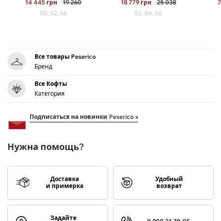
14 445
грн
19 260
18 779
грн
25 038
7
50, 52, 56
52, 54, 56
Все товары Peserico
Бренд
Все Кофты
Категория
Подписаться на новинки Peserico »
Нужна помощь?
Доставка
Удобный
и примерка
возврат
Задайте