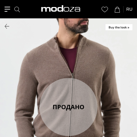
RU
Buy the look »
ПРОДАНО