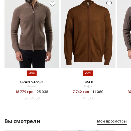
-25%
-30%
GRAN SASSO
BRAX
Кофта
Кофта
18 779
грн
25 038
7 742
грн
11 060
3
52, 54, 56
M, 3XL
Вы смотрели
Мои просмотры