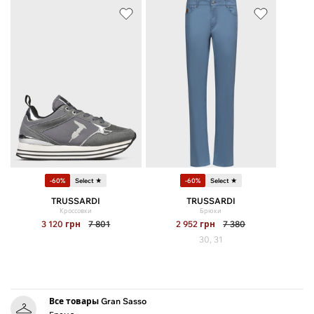
-60%
Select ★
-60%
Select ★
TRUSSARDI
TRUSSARDI
Кроссовки
Брюки
3 120
грн
7 801
2 952
грн
7 380
30, 31
Все товары Gran Sasso