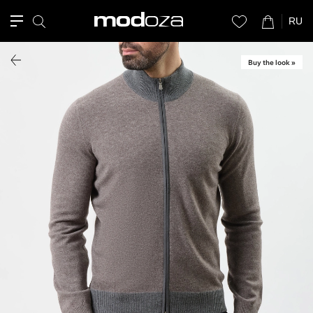
RU
Buy the look »