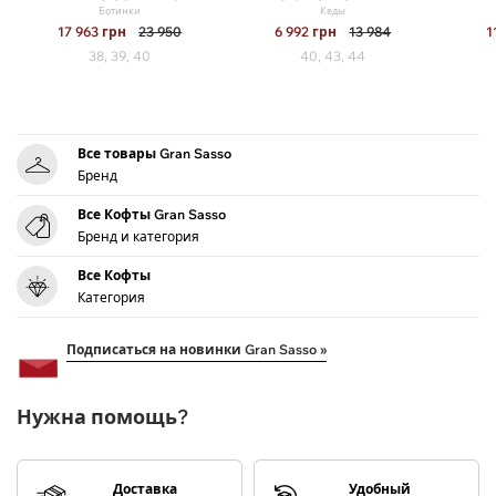
Ботинки
Кеды
17 963
грн
23 950
6 992
грн
13 984
1
38, 39, 40
40, 43, 44
Все товары Gran Sasso
Бренд
Все Кофты Gran Sasso
Бренд и категория
Все Кофты
Категория
Подписаться на новинки Gran Sasso »
Нужна помощь?
Доставка
Удобный