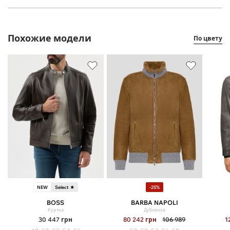
Похожие модели
По цвету
NEW
Select ★
-25%
BOSS
BARBA NAPOLI
Куртка
Дубленка
30 447
грн
80 242
грн
106 989
1