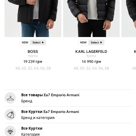
NEW
Select ★
NEW
Select ★
BOSS
KARL LAGERFELD
Куртка
Куртка
19 239
грн
14 990
грн
48, 50, 52, 54, 56, 58
48, 50, 52, 54, 56, 58
48
Все товары Ea7 Emporio Armani
Бренд
Все Куртки Ea7 Emporio Armani
Бренд и категория
Все Куртки
Категория