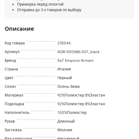
Примерка перед оплатой
Отправка до 3-х товаров по выбору
Описание
Код товара
235546
Артикул
AGR-000686-001_black
Бренд
Ea7 Emporio Armani
Страна
Италия
Цвет
Черный
Сезон
Осень-Зима
Материал
92%Полиэстер 8%Эластан
Подкладка
92%Полиэстер 8%Эластан
Наполнитель
100%Полиэстер
Рукав
Длинный
Застежка
Молния
Вид капюшона
Несъемный