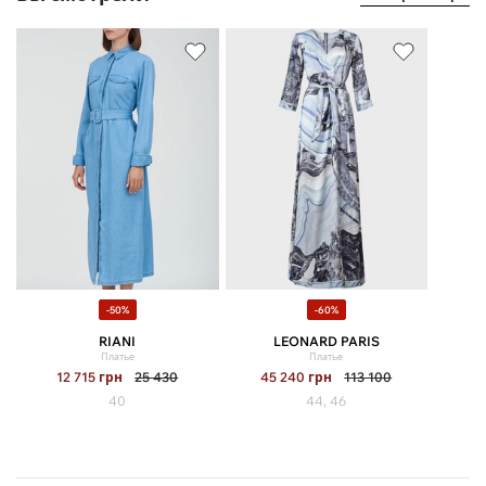
-50%
-60%
RIANI
LEONARD PARIS
Платье
Платье
12 715
грн
25 430
45 240
грн
113 100
40
44, 46