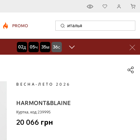
PROMO
02
05
35
34
дней
часов
минут
секунд
ВЕСНА-ЛЕТО 2026
HARMONT&BLAINE
Куртка, код
239995
20 066
грн