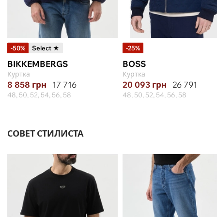
-50%
Select ★
-25%
BIKKEMBERGS
BOSS
Куртка
Куртка
8 858
грн
17 716
20 093
грн
26 791
48, 50, 52, 54, 56, 58
48, 50, 52, 54, 56, 58
СОВЕТ СТИЛИСТА