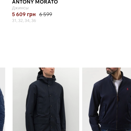
ANTONY MORATO
Джинсы
5 609
грн
6 599
31, 32, 34, 36