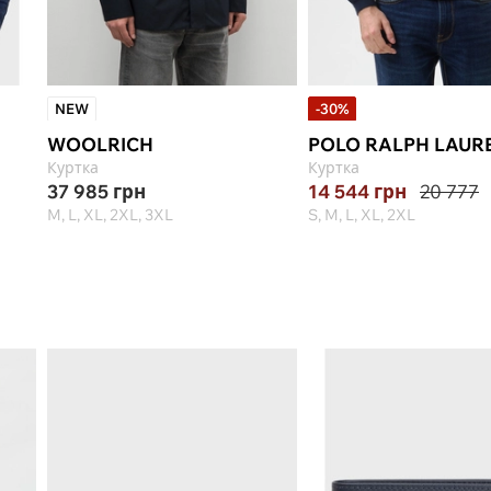
NEW
-30%
WOOLRICH
POLO RALPH LAUR
Куртка
Куртка
37 985
грн
14 544
грн
20 777
M, L, XL, 2XL, 3XL
S, M, L, XL, 2XL