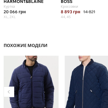
HARMONT&BLAINE
BOSS
Куртка
Кроссовки
20 066
грн
8 893
грн
14 821
XL, 2XL
44, 45
ПОХОЖИЕ МОДЕЛИ