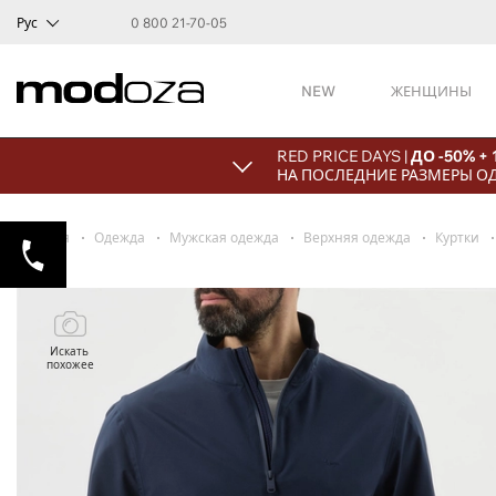
Рус
0 800 21-70-05
NEW
ЖЕНЩИНЫ
RED PRICE DAYS |
ДО -50% +
НА ПОСЛЕДНИЕ РАЗМЕРЫ О
Главная
Одежда
Мужская одежда
Верхняя одежда
Куртки
Искать
похожее