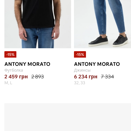
-15%
-15%
ANTONY MORATO
ANTONY MORATO
Футболка
Джинсы
2 459
грн
2 893
6 234
грн
7 334
M, L
32, 33