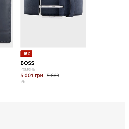
-15%
BOSS
Ремень
5 001
грн
5 883
95