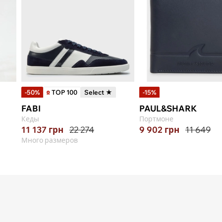
-50%
TOP 100
Select ★
-15%
FABI
PAUL&SHARK
Кеды
Портмоне
11 137
грн
22 274
9 902
грн
11 649
Много размеров