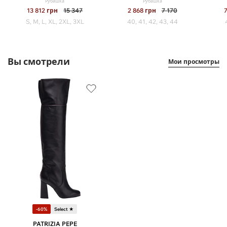
Рубашка
Рубашка
13 812
грн
15 347
2 868
грн
7 170
S, M, L, XL, 2XL, 3XL
40, 41, 42, 43, 44
Вы смотрели
Мои просмотры
-60%
Select ★
PATRIZIA PEPE