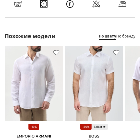
Похожие модели
По цвету
По бренду
-10%
-60%
Select ★
EMPORIO ARMANI
BOSS