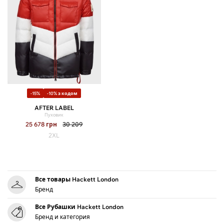
-15%
-10% з кодом
AFTER LABEL
Пуховик
25 678
грн
30 209
2XL
Все товары Hackett London
Бренд
Все Рубашки Hackett London
Бренд и категория