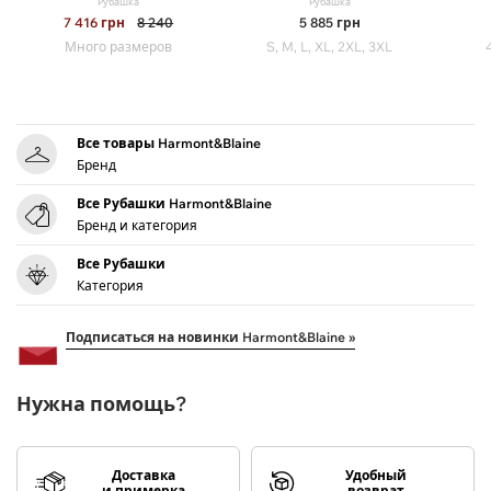
Рубашка
Рубашка
7 416
грн
8 240
5 885
грн
Много размеров
S, M, L, XL, 2XL, 3XL
Все товары Harmont&Blaine
Бренд
Все Рубашки Harmont&Blaine
Бренд и категория
Все Рубашки
Категория
Подписаться на новинки Harmont&Blaine »
Нужна помощь?
Доставка
Удобный
и примерка
возврат