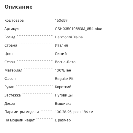
Описание
Код товара
160659
Артикул
CSH035010883M_854-blue
Бренд
Harmont&Blaine
Страна
Италия
Цвет
Синий
Сезон
Весна-Лето
Материал
100%Лён
Фасон
Regular Fit
Рукав
Короткий
Застежка
Пуговицы
Декор
Вышивка
Параметры модели
100-76-95, рост 186 см
На модели надет
L размер