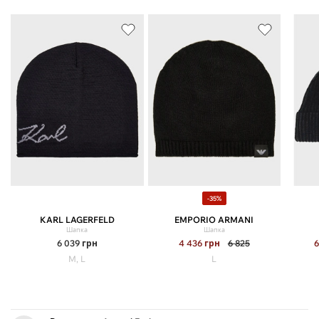
-35%
KARL LAGERFELD
EMPORIO ARMANI
Шапка
Шапка
6 039
грн
4 436
грн
6 825
6
M, L
L