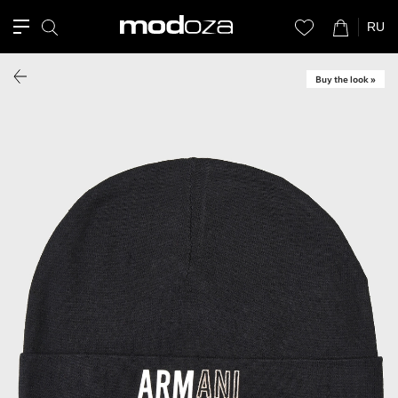
RU
Buy the look »