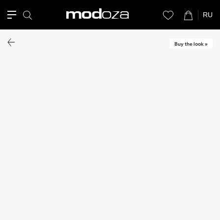
RU
Buy the look »