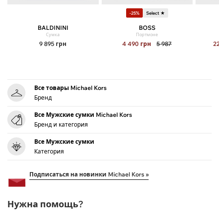
-25%
Select ★
BALDININI
BOSS
Сумка
Портмоне
9 895
грн
4 490
грн
5 987
2
Все товары Michael Kors
Бренд
Все Мужские сумки Michael Kors
Бренд и категория
Все Мужские сумки
Категория
Подписаться на новинки Michael Kors »
Нужна помощь?