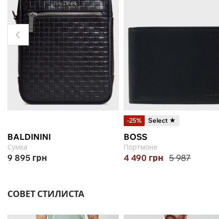
-25%
Select ★
BALDININI
BOSS
Сумка
Портмоне
9 895
грн
4 490
грн
5 987
СОВЕТ СТИЛИСТА