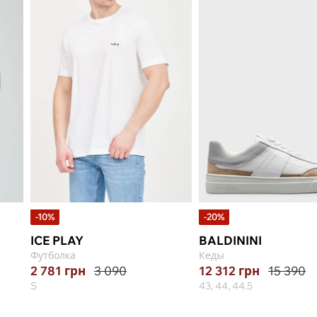
-10%
-20%
ICE PLAY
BALDININI
Футболка
Кеды
2 781
грн
3 090
12 312
грн
15 390
S
43, 44, 44.5