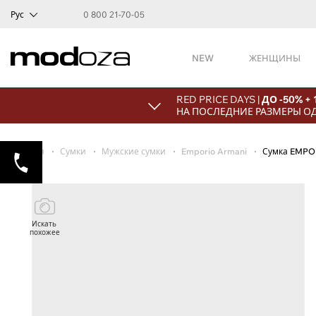
Рус
0 800 21-70-05
NEW
ЖЕНЩИНЫ
RED PRICE DAYS |
ДО -50% +
НА ПОСЛЕДНИЕ РАЗМЕРЫ О
Главная
Сумки
Мужские сумки
Emporio Armani
Сумка EMPO
Искать
похожее