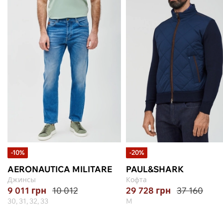
-10%
-20%
AERONAUTICA MILITARE
PAUL&SHARK
Джинсы
Кофта
9 011
грн
10 012
29 728
грн
37 160
30, 31, 32, 33
M