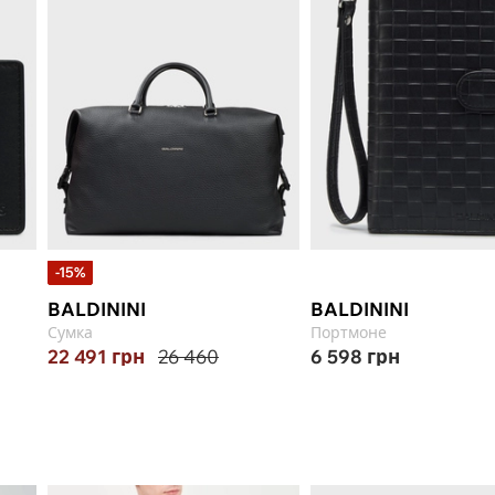
-15%
BALDININI
BALDININI
Сумка
Портмоне
22 491
грн
26 460
6 598
грн