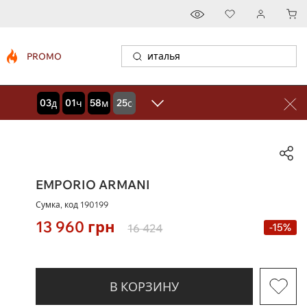
PROMO
03
01
58
24
дней
часов
минут
секунд
EMPORIO ARMANI
Сумка, код
190199
13 960
грн
-15%
16 424
В КОРЗИНУ