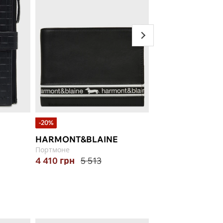
-20%
-15%
HARMONT&BLAINE
MICHAEL KORS
Портмоне
Сумка
4 410
грн
5 513
8 354
грн
9 828