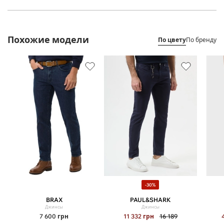
Похожие модели
По цвету
По бренду
-30%
BRAX
PAUL&SHARK
Джинсы
Джинсы
7 600
грн
11 332
грн
16 189