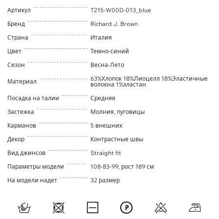
Артикул
T215-W00D-013_blue
Бренд
Richard J. Brown
Страна
Италия
Цвет
Темно-синий
Сезон
Весна-Лето
63%Хлопок 18%Лиоцелл 18%Эластичные
Материал
волокна 1%эластан
Посадка на талии
Средняя
Застежка
Молния, пуговицы
Карманов
5 внешних
Декор
Контрастные швы
Вид джинсов
Straight fit
Параметры модели
108-83-99, рост 189 см
На модели надет
32 размер