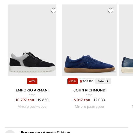
TOP 100
-45%
-50%
Select ★
EMPORIO ARMANI
JOHN RICHMOND
Кеды
Кеды
10 797
грн
19 630
6 017
грн
12 033
Много размеров
Много размеров
Все товары Armata Di Mare