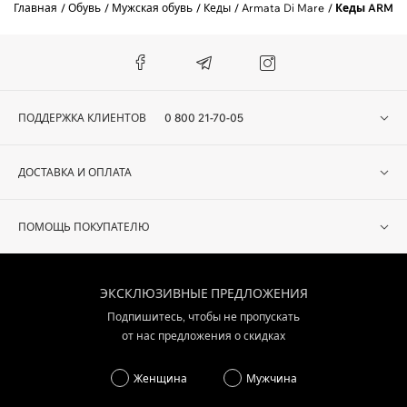
Главная
Обувь
Мужская обувь
Кеды
Armata Di Mare
Кеды ARMATA
ПОДДЕРЖКА КЛИЕНТОВ
0 800 21-70-05
ДОСТАВКА И ОПЛАТА
ПОМОЩЬ ПОКУПАТЕЛЮ
ЭКСКЛЮЗИВНЫЕ ПРЕДЛОЖЕНИЯ
Подпишитесь, чтобы не пропускать
от нас предложения о скидках
Женщина
Мужчина