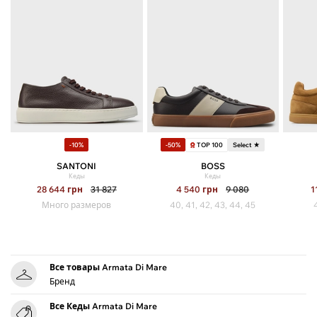
TOP 100
-10%
-50%
Select ★
SANTONI
BOSS
Кеды
Кеды
28 644
грн
31 827
4 540
грн
9 080
1
Много размеров
40, 41, 42, 43, 44, 45
Все товары Armata Di Mare
Бренд
Все Кеды Armata Di Mare